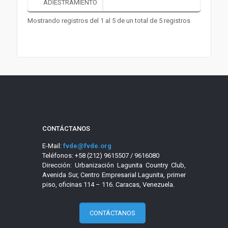
ADIESTRAMIENTO
Mostrando registros del 1 al 5 de un total de 5 registros
CONTÁCTANOS
E-Mail:
fvde@fvde.org
Teléfonos: +58 (212) 9615507 / 9616080
Dirección: Urbanización Lagunita Country Club,
Avenida Sur, Centro Empresarial Lagunita, primer
piso, oficinas 114 – 116. Caracas, Venezuela.
CONTÁCTANOS