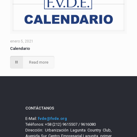
enero 5, 2021
Calendario
Read more
CONTÁCTANOS
E-Mail:
fvde@fvde.org
Teléfonos: +58 (212) 9615507 / 9616080
Dirección: Urbanización Lagunita Country Club,
Avenida Sur, Centro Empresarial Lagunita, primer